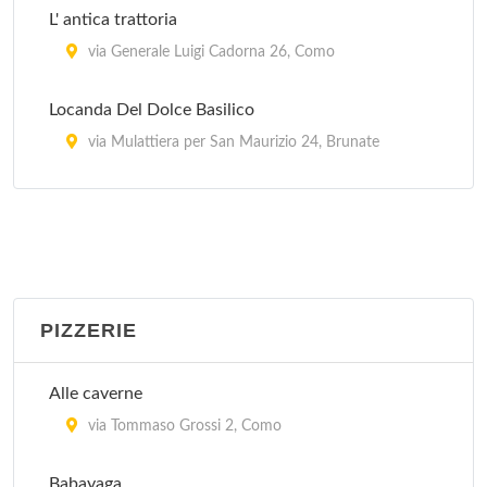
L' antica trattoria
via Generale Luigi Cadorna 26, Como
Locanda Del Dolce Basilico
via Mulattiera per San Maurizio 24, Brunate
Mauri
via Cristoforo Colombo 21, Como
Vecchia trattoria del ponte
via Varesina 115, Como
PIZZERIE
Alle caverne
via Tommaso Grossi 2, Como
Babayaga