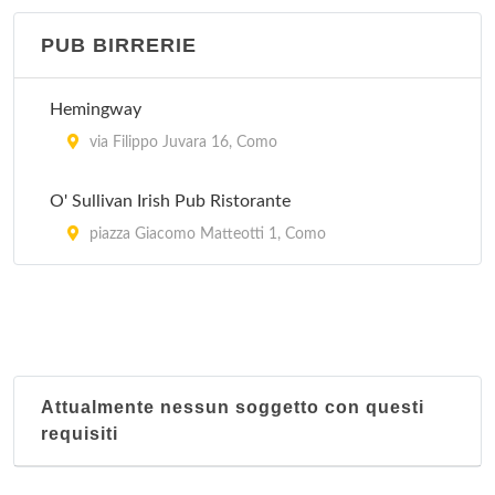
PUB BIRRERIE
Fontana d'oro
via Dionigi da Parravicino 3, Como
Hemingway
Giomar
via Filippo Juvara 16, Como
via Santo Garovaglio 43, Como
O' Sullivan Irish Pub Ristorante
Il Gabbiano 2
piazza Giacomo Matteotti 1, Como
via San Giacomo 12/d, Como
La Giara
via Varesina 43, Como
Attualmente nessun soggetto con questi
requisiti