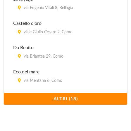
via Eugenio Vitali 8, Bellagio
Castello d'oro
viale Giulio Cesare 2, Como
Da Benito
via Briantea 29, Como
Eco del mare
via Mentana 6, Como
El sombrero
ALTRI (18)
via Gerolamo Borsieri 25, Como
Ermitage da Arturo
via Pannilani 6, Como