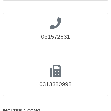
031572631
0313380998
INOLTRE A COMO