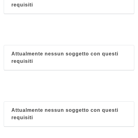
via Eugenio Vitali 8, Bellagio
requisiti
Baita Belvedere Trattoria
località Chevrio , Bellagio
Attualmente nessun soggetto con questi
requisiti
Attualmente nessun soggetto con questi
requisiti