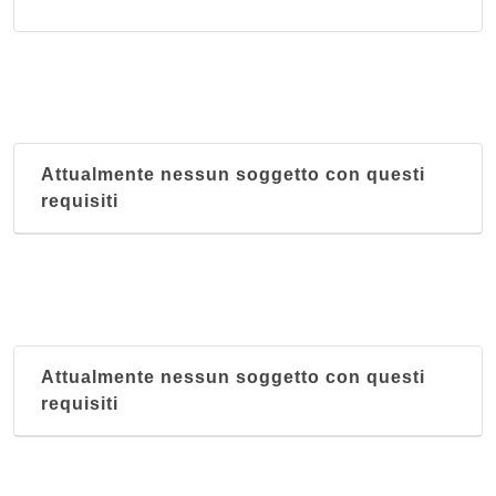
La Pagoda
via Solone Ambrosoli 1, Como
Pechino
viale Giulio Cesare 5, Como
Attualmente nessun soggetto con questi
requisiti
Attualmente nessun soggetto con questi
requisiti