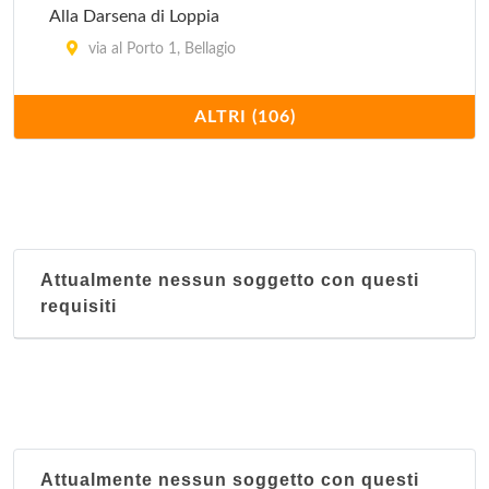
Alla Darsena di Loppia
via al Porto 1, Bellagio
Alle caverne
ALTRI (106)
via Tommaso Grossi 2, Como
Anime sazie
via Vitani 24, Como
Attualmente nessun soggetto con questi
Antico Pozzo
requisiti
salita Mella 26, Bellagio
Arcade
S.S. dei Giovi 40, Grandate
Babayaga
Attualmente nessun soggetto con questi