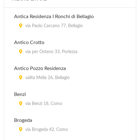
Appartamenti Nicolin
Antica Residenza I Ronchi di Bellagio
via Roma 28, Bellagio
via Paolo Carcano 77, Bellagio
Ca' de Sass
Antico Crotto
località Crotto , Bellagio
via per Osteno 33, Porlezza
Casa Isa
Antico Pozzo Residenza
via Torre e Tasso 24, Bellagio
salita Mella 26, Bellagio
Casa La Rosa
Benzi
via General Montù 12, Bellagio
via Benzi 18, Como
Brogeda
via Brogeda 42, Como