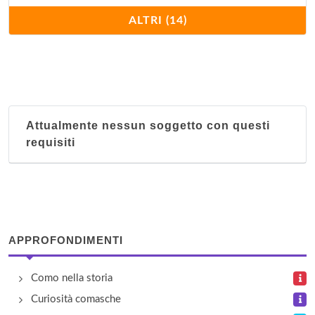
Cadorna
ALTRI (14)
via Cadorna 32b, Como
Cardinello
via Cesare Battisti 5, Gravedona
Attualmente nessun soggetto con questi
Casina
requisiti
via Casina 20b, Tavernerio
Celeste
via Brentano , Mezzegra
APPROFONDIMENTI
Geranio
via Case Sparse 140, Domaso
Como nella storia
Curiosità comasche
Il Borgo Residence