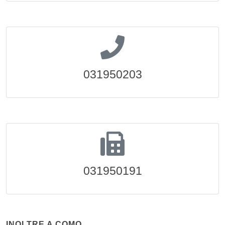
031950203
031950191
INOLTRE A COMO