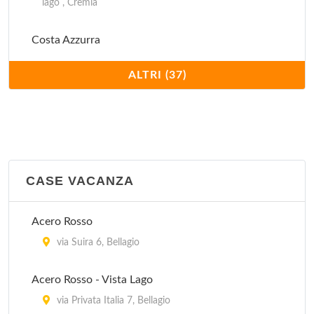
lago , Crèmia
Costa Azzurra
Via Lago San Michele 2, Carlazzo
ALTRI (37)
Darna
Strada Per Osteno 50, Porlezza
Degli Ulivi
Via Salamocca, km 3 da Traversella 18, Tremezzo
CASE VACANZA
Deserto
Acero Rosso
Via Ai Prati 108, Domaso
via Suira 6, Bellagio
Europa
Acero Rosso - Vista Lago
Via Case Sparse 16, Domaso
via Privata Italia 7, Bellagio