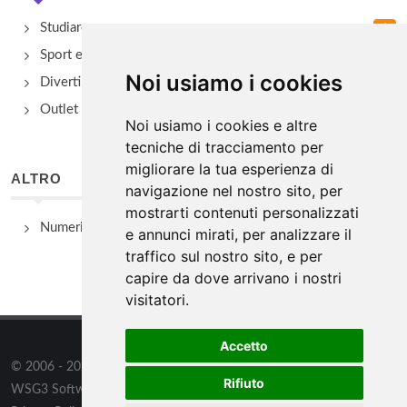
Studiare
Sport e Benessere
Noi usiamo i cookies
Divertimento e Natura
Outlet e spacci aziendali
Noi usiamo i cookies e altre
tecniche di tracciamento per
migliorare la tua esperienza di
ALTRO
navigazione nel nostro sito, per
mostrarti contenuti personalizzati
Numeri Utili
e annunci mirati, per analizzare il
traffico sul nostro sito, e per
capire da dove arrivano i nostri
visitatori.
Accetto
© 2006 - 2026
WSG3 STUDIO
tutti i diritti riservati. Powered by
Rifiuto
WSG3 Software