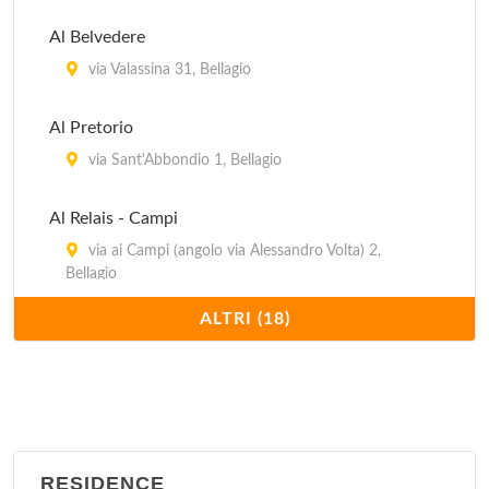
Europa
Al Belvedere
Via Dei Cipressi 12, Menàggio
via Valassina 31, Bellagio
Gardenia
Al Pretorio
Via Case Sparse 138, Domaso
via Sant'Abbondio 1, Bellagio
Al Relais - Campi
via ai Campi (angolo via Alessandro Volta) 2,
Bellagio
ALTRI (18)
Al Relais - Valletto
via Valletto 11/13, Bellagio
Appartamenti Gaia
salita Plinio 26, Bellagio
RESIDENCE